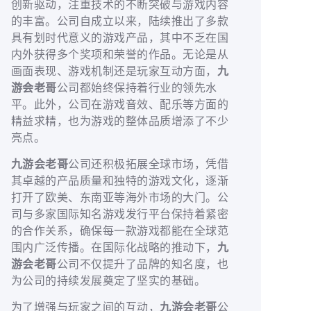
创新驱动，注重技术的不断突破与游戏内容
的丰富。公司自成立以来，陆续推出了多款
具有划时代意义的游戏产品，其中不乏在国
内外获得多个奖项和荣誉的作品。无论是从
画面表现、游戏机制还是玩家互动方面，
九
游会老哥
公司都始终保持着行业的领先水
平。此外，公司在游戏音效、配乐等方面的
精益求精，也为游戏的整体品质增添了不少
亮点。
九游会老哥
公司还积极拓展全球市场，凭借
其卓越的产品质量和独特的游戏文化，逐渐
打开了欧美、东南亚等海外市场的大门。公
司与多家国际知名游戏发行平台保持着紧密
的合作关系，确保每一款游戏都能在全球范
围内广泛传播。在国际化战略的推动下，
九
游会老哥
公司不仅提升了品牌的知名度，也
为公司的持续发展奠定了坚实的基础。
为了增强与玩家之间的互动，
九游会老哥
公