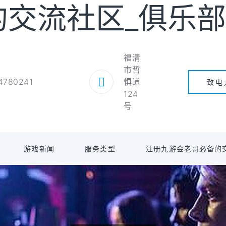
的交流社区_俱乐
福清
市哲
4780241
惧道
致电
124
号
游戏新闻
服务类型
注册九游会老哥必备的