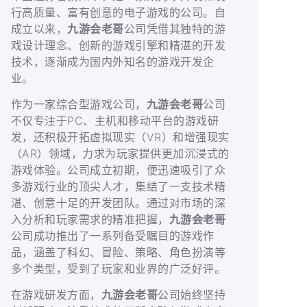
行高质量、富有创意的电子游戏的公司。自
成立以来，
九游会老哥
公司凭借其独特的游
戏设计理念、创新的游戏引擎和精湛的开发
技术，逐渐成为国内外知名的游戏开发企
业。
作为一家综合型游戏公司，
九游会老哥
公司
不仅专注于PC、主机和移动平台的游戏研
发，还积极开拓虚拟现实（VR）和增强现实
（AR）领域，力求为玩家提供更加沉浸式的
游戏体验。公司成立初期，便迅速吸引了众
多游戏行业的顶尖人才，集结了一支技术精
湛、创意十足的开发团队。通过对市场的深
入分析和玩家需求的精准把握，
九游会老哥
公司成功推出了一系列备受瞩目的游戏作
品，涵盖了科幻、冒险、策略、角色扮演等
多个类型，受到了玩家和业界的广泛好评。
在游戏研发方面，
九游会老哥
公司始终坚持