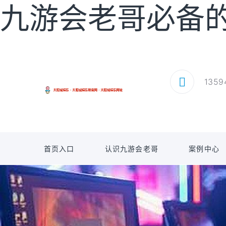
九游会老哥必备
1359
首页入口
认识九游会老哥
案例中心