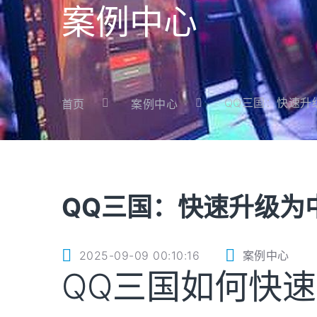
案例中心
QQ三国：快速升
首页
案例中心
QQ三国：快速升级为
2025-09-09 00:10:16
案例中心
QQ三国如何快