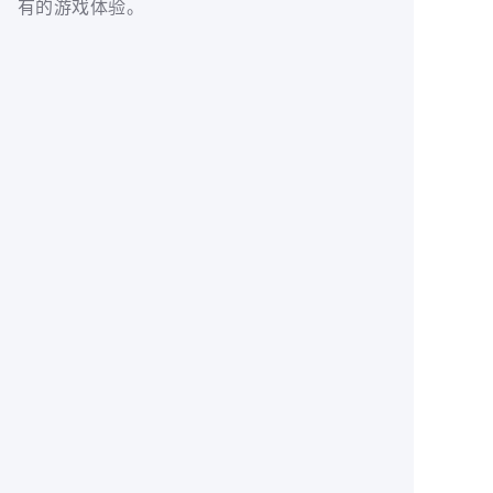
有的游戏体验。