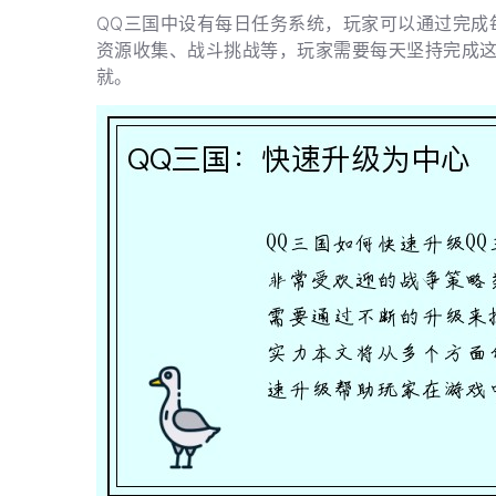
QQ三国中设有每日任务系统，玩家可以通过完成
资源收集、战斗挑战等，玩家需要每天坚持完成
就。