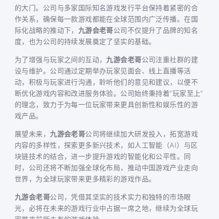
的大门。公司与多家国际知名游戏发行平台保持着紧密的合
作关系，确保每一款游戏都能在全球范围内广泛传播。在国
际化战略的推动下，
九游会老哥
公司不仅提升了品牌的知名
度，也为公司的持续发展奠定了坚实的基础。
为了增强与玩家之间的互动，
九游会老哥
公司注重社群的建
设与维护。公司通过定期举办玩家见面会、线上直播等活
动，积极与玩家进行沟通，聆听他们的意见和建议，以便不
断优化游戏内容和改进服务体验。公司始终秉持着“玩家至上”
的理念，致力于为每一位玩家带来更具创新性和娱乐性的游
戏产品。
展望未来，
九游会老哥
公司将继续加大研发投入，拓宽游戏
内容的多样性，探索更多新兴技术，如人工智能（AI）与区
块链技术的结合，进一步提升游戏的智能化和公平性。同
时，公司还将不断加强全球化布局，推动中国游戏产业走向
世界，为全球玩家带来更多精彩的游戏作品。
九游会老哥
公司，凭借其坚实的技术实力和独特的市场眼
光，必将在未来的游戏行业中占据一席之地，继续为全球玩