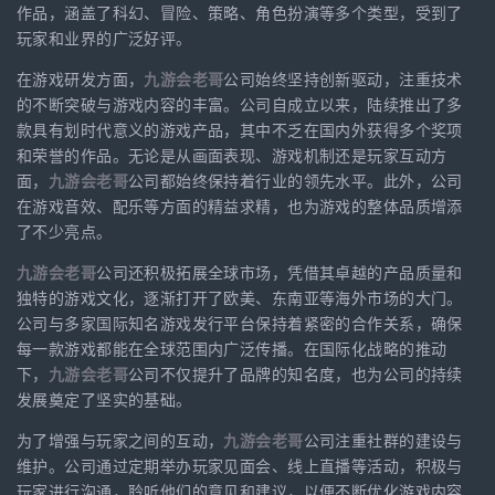
作品，涵盖了科幻、冒险、策略、角色扮演等多个类型，受到了
玩家和业界的广泛好评。
在游戏研发方面，
九游会老哥
公司始终坚持创新驱动，注重技术
的不断突破与游戏内容的丰富。公司自成立以来，陆续推出了多
款具有划时代意义的游戏产品，其中不乏在国内外获得多个奖项
和荣誉的作品。无论是从画面表现、游戏机制还是玩家互动方
面，
九游会老哥
公司都始终保持着行业的领先水平。此外，公司
在游戏音效、配乐等方面的精益求精，也为游戏的整体品质增添
了不少亮点。
九游会老哥
公司还积极拓展全球市场，凭借其卓越的产品质量和
独特的游戏文化，逐渐打开了欧美、东南亚等海外市场的大门。
公司与多家国际知名游戏发行平台保持着紧密的合作关系，确保
每一款游戏都能在全球范围内广泛传播。在国际化战略的推动
下，
九游会老哥
公司不仅提升了品牌的知名度，也为公司的持续
发展奠定了坚实的基础。
为了增强与玩家之间的互动，
九游会老哥
公司注重社群的建设与
维护。公司通过定期举办玩家见面会、线上直播等活动，积极与
玩家进行沟通，聆听他们的意见和建议，以便不断优化游戏内容