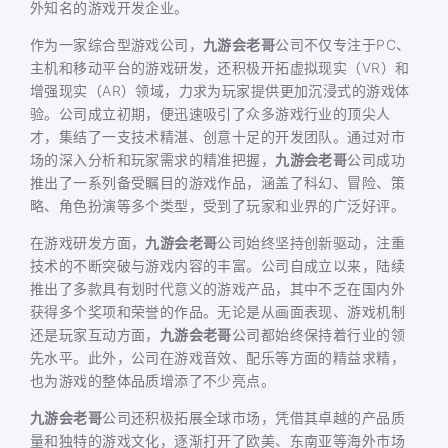
外知名的游戏开发企业。
作为一家综合型游戏公司，
九游会老哥
公司不仅专注于PC、
主机和移动平台的游戏研发，还积极开拓虚拟现实（VR）和
增强现实（AR）领域，力求为玩家提供更加沉浸式的游戏体
验。公司成立初期，便迅速吸引了众多游戏行业的顶尖人
才，集结了一支技术精湛、创意十足的开发团队。通过对市
场的深入分析和玩家需求的精准把握，
九游会老哥
公司成功
推出了一系列备受瞩目的游戏作品，涵盖了科幻、冒险、策
略、角色扮演等多个类型，受到了玩家和业界的广泛好评。
在游戏研发方面，
九游会老哥
公司始终坚持创新驱动，注重
技术的不断突破与游戏内容的丰富。公司自成立以来，陆续
推出了多款具有划时代意义的游戏产品，其中不乏在国内外
获得多个奖项和荣誉的作品。无论是从画面表现、游戏机制
还是玩家互动方面，
九游会老哥
公司都始终保持着行业的领
先水平。此外，公司在游戏音效、配乐等方面的精益求精，
也为游戏的整体品质增添了不少亮点。
九游会老哥
公司还积极拓展全球市场，凭借其卓越的产品质
量和独特的游戏文化，逐渐打开了欧美、东南亚等海外市场